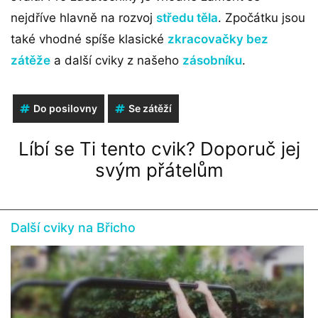
nejdříve hlavně na rozvoj
středu těla
. Zpočátku jsou
také vhodné spíše klasické
zkracovačky bez
zátěže
a další cviky z našeho
zásobníku
.
Do posilovny
Se zátěží
Líbí se Ti tento cvik? Doporuč jej
svým přátelům
Další cviky na Břicho