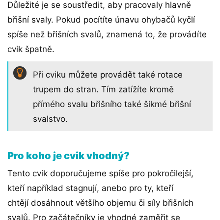
Důležité je se soustředit, aby pracovaly hlavně
břišní svaly. Pokud pocítíte únavu ohybačů kyčlí
spíše než břišních svalů, znamená to, že provádíte
cvik špatně.
Při cviku můžete provádět také rotace
trupem do stran. Tím zatížíte kromě
přímého svalu břišního také šikmé břišní
svalstvo.
Pro koho je cvik vhodný?
Tento cvik doporučujeme spíše pro pokročilejší,
kteří například stagnují, anebo pro ty, kteří
chtějí dosáhnout většího objemu či síly břišních
svalů. Pro začátečníky je vhodné zaměřit se