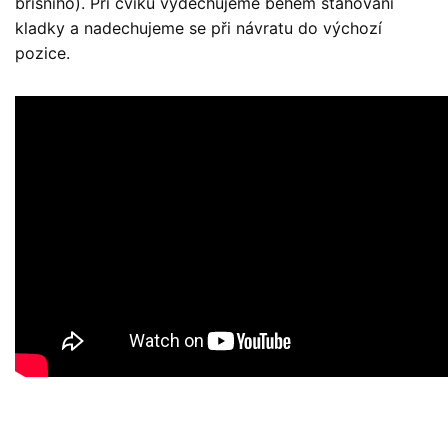
břišního). Při cviku vydechujeme během stahování
kladky a nadechujeme se při návratu do výchozí
pozice.