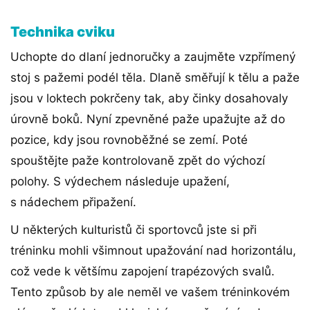
Technika cviku
Uchopte do dlaní jednoručky a zaujměte vzpřímený
stoj s pažemi podél těla. Dlaně směřují k tělu a paže
jsou v loktech pokrčeny tak, aby činky dosahovaly
úrovně boků. Nyní zpevněné paže upažujte až do
pozice, kdy jsou rovnoběžné se zemí. Poté
spouštějte paže kontrolovaně zpět do výchozí
polohy. S výdechem následuje upažení,
s nádechem připažení.
U některých kulturistů či sportovců jste si při
tréninku mohli všimnout upažování nad horizontálu,
což vede k většímu zapojení trapézových svalů.
Tento způsob by ale neměl ve vašem tréninkovém