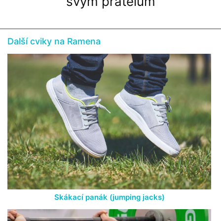
svým přátelům
Další cviky na Ramena
Skákací panák (jumping jacks)