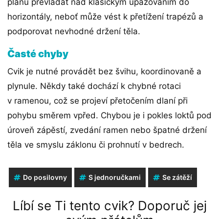
plánu převládat nad klasickým upažováním do
horizontály, neboť může vést k přetížení trapézů a
podporovat nevhodné držení těla.
Časté chyby
Cvik je nutné provádět bez švihu, koordinovaně a
plynule. Někdy také dochází k chybné rotaci
v ramenou, což se projeví přetočením dlaní při
pohybu směrem vpřed. Chybou je i pokles loktů pod
úroveň zápěstí, zvedání ramen nebo špatné držení
těla ve smyslu záklonu či prohnutí v bedrech.
Do posilovny
S jednoručkami
Se zátěží
Líbí se Ti tento cvik? Doporuč jej