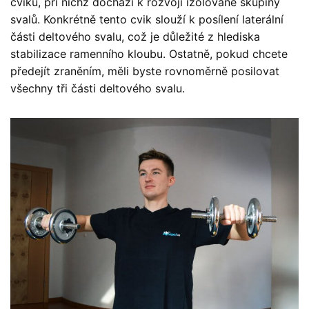
cviků, při nichž dochází k rozvoji izolované skupiny
svalů. Konkrétně tento cvik slouží k posílení laterální
části deltového svalu, což je důležité z hlediska
stabilizace ramenního kloubu. Ostatně, pokud chcete
předejít zraněním, měli byste rovnoměrně posilovat
všechny tři části deltového svalu.