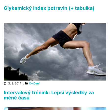
Glykemický index potravin (+ tabulka)
3. 2. 2014
·
Cvičení
Intervalový trénink: Lepší výsledky za
méně času