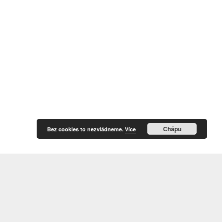
Chápu
Bez cookies to nezvládneme.
Více