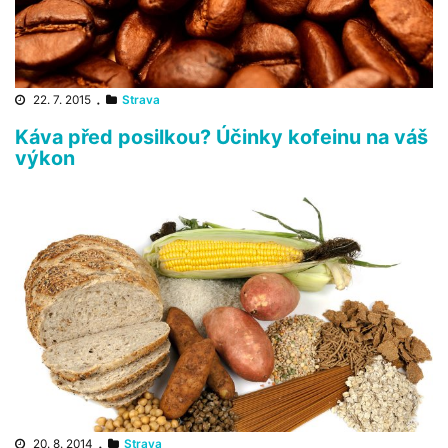
22. 7. 2015
·
Strava
Káva před posilkou? Účinky kofeinu na váš
výkon
20. 8. 2014
·
Strava