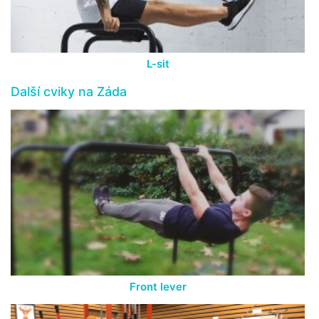
L-sit
Další cviky na Záda
Front lever