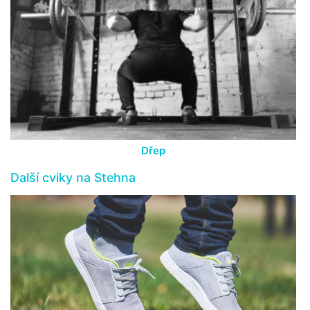
Dřep
Další cviky na Stehna