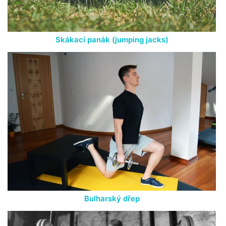
Skákací panák (jumping jacks)
Bulharský dřep