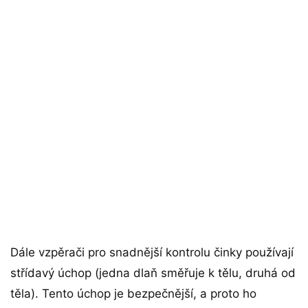
Dále vzpěrači pro snadnější kontrolu činky používají
střídavý úchop (jedna dlaň směřuje k tělu, druhá od
těla). Tento úchop je bezpečnější, a proto ho