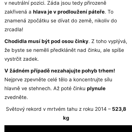
v neutrální pozici. Záda jsou tedy přirozeně
zakřivená a
hlava je v prodloužení páteře
. To
znamená zpočátku se dívat do země, nikoliv do
zrcadla!
Chodidla musí být pod osou činky
. Z toho vyplývá,
že byste se neměli předklánět nad činku, ale spíše
vystrčit zadek.
V žádném případě nezahajujte pohyb trhem!
Nejprve zpevněte celé tělo a koncentrujte sílu
hlavně ve stehnech. Až poté činku
plynule
zvedněte.
Světový rekord v mrtvém tahu z roku 2014 –
523,8
kg