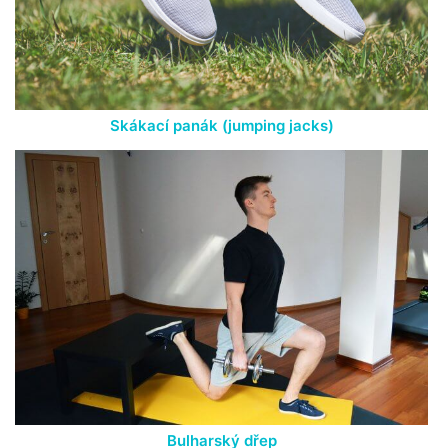
Skákací panák (jumping jacks)
Bulharský dřep