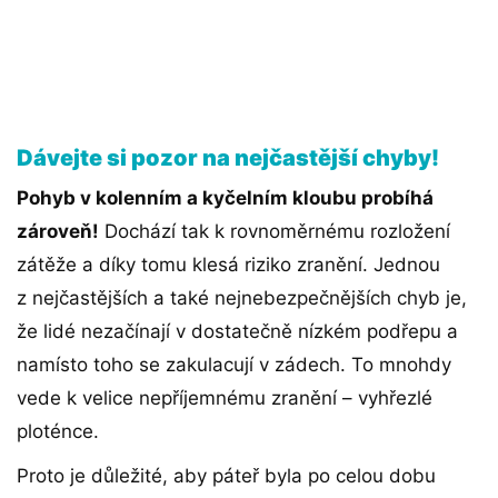
Dávejte si pozor na nejčastější chyby!
Pohyb v kolenním a kyčelním kloubu probíhá
zároveň!
Dochází tak k rovnoměrnému rozložení
zátěže a díky tomu klesá riziko zranění. Jednou
z nejčastějších a také nejnebezpečnějších chyb je,
že lidé nezačínají v dostatečně nízkém podřepu a
namísto toho se zakulacují v zádech. To mnohdy
vede k velice nepříjemnému zranění – vyhřezlé
ploténce.
Proto je důležité, aby páteř byla po celou dobu