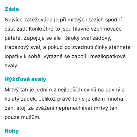
Záda
Nejvíce zatěžována je při mrtvých tazích spodní
část zad. Konkrétně to jsou hlavně vzpřimovače
páteře. Zapojuje se ale i široký sval zádový,
trapézový sval, a pokud po zvednutí činky stáhnete
lopatky k sobě, výrazně se zapojí i mezilopatkové
svaly.
Hýžďové svaly
Mrtvý tah je jedním z nejlepších cviků na pevný a
kulatý zadek. Jelikož právě tohle je cílem mnoha
žen, stojí za zvážení nepřenechávat mrtvý tah
pouze mužům.
Nohy