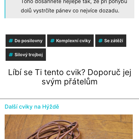
Toho dosáhnete nejlépe tak, že při pohybu
dolů vystrčíte pánev co nejvíce dozadu.
Do posilovny
Komplexní cviky
Se zátěží
Silový trojboj
Líbí se Ti tento cvik? Doporuč jej
svým přátelům
Další cviky na Hýždě