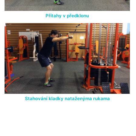
Přítahy v předklonu
Stahování kladky nataženýma rukama