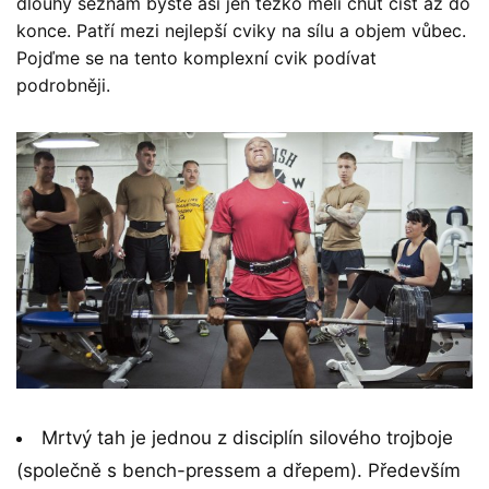
dlouhý seznam byste asi jen těžko měli chuť číst až do
konce. Patří mezi nejlepší cviky na sílu a objem vůbec.
Pojďme se na tento komplexní cvik podívat
podrobněji.
Mrtvý tah je jednou z disciplín silového trojboje
(společně s bench-pressem a dřepem). Především